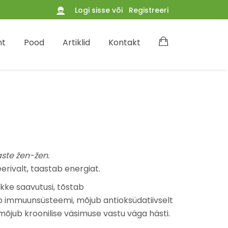
Logi sisse
või
Registreeri
ht
Pood
Artiklid
Kontakt
aste žen-žen.
erivalt, taastab energiat.
ke saavutusi, tõstab
b immuunsüsteemi, mõjub antioksüdatiivselt
õjub kroonilise väsimuse vastu väga hästi.