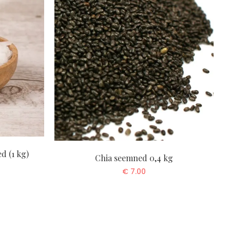
d (1 kg)
Chia seemned 0,4 kg
€
7.00