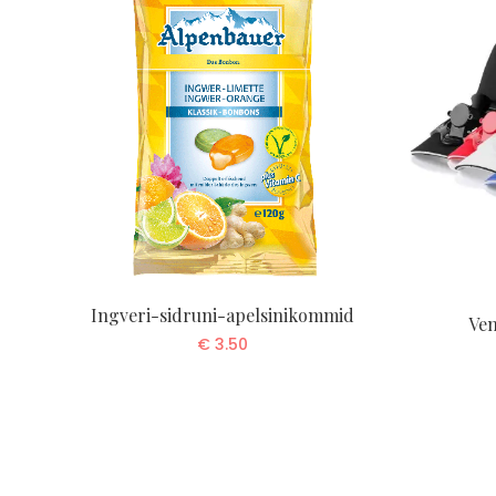
Ingveri-sidruni-apelsinikommid
Ven
€
3.50