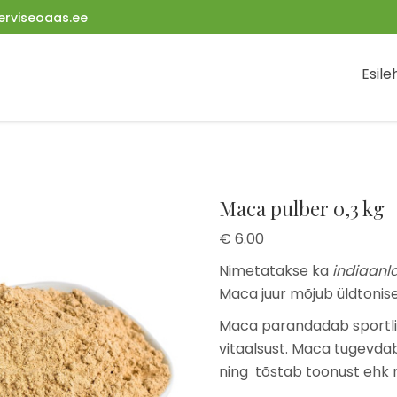
rviseoaas.ee
Esile
Maca pulber 0,3 kg
€
6.00
Nimetatakse ka
indiaanl
Maca juur mõjub üldtonise
Maca parandadab sportlik
vitaalsust. Maca tugevda
ning tõstab toonust ehk m