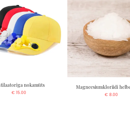
tilaatoriga nokamüts
Magneesiumkloriidi helbe
€
15.00
€
8.00