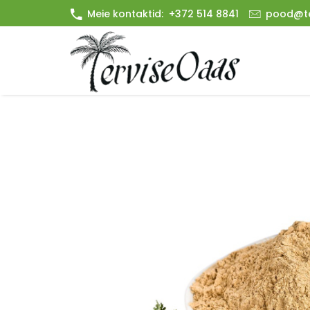
Meie kontaktid:
+372 514 8841
pood@te
Looduslikud tervisetooted ja vitamiinid
Terviseoaas