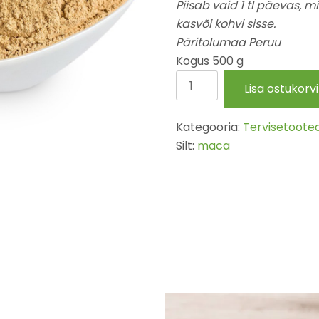
Piisab vaid 1 tl päevas, m
kasvõi kohvi sisse.
Päritolumaa Peruu
Kogus 500 g
Maca
Lisa ostukorvi
pulber
0,3
Kategooria:
Tervisetoote
kg
Silt:
maca
kogus