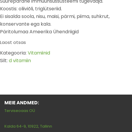
Suurepärane immuunsussüsteemi tugevdaja.
Koostis: oliiviõli, triglütseriid.
Ei sisalda soola, nisu, maisi, pärmi, piima, suhkrut,
konservante ega kala.
Päritolumaa Ameerika Ühendriigid
Laost otsas
Kategooria:
Vitamiinid
Silt:
d vitamiin
MEIE ANDMED:
Terviseoaas OÜ
Kalda 64-9, 10922, Tallinn