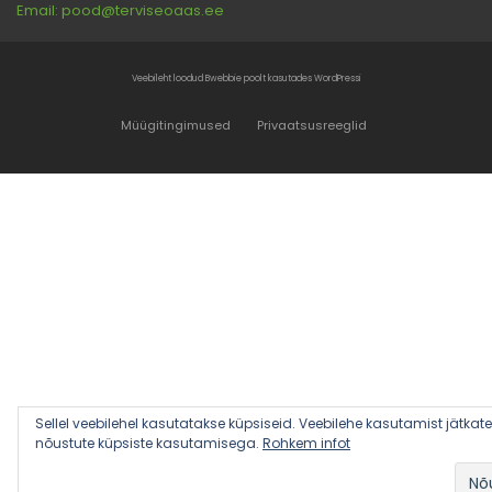
Email: pood@terviseoaas.ee
Veebileht loodud Bwebbie poolt kasutades WordPressi
Müügitingimused
Privaatsusreeglid
Sellel veebilehel kasutatakse küpsiseid. Veebilehe kasutamist jätkat
nõustute küpsiste kasutamisega.
Rohkem infot