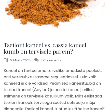
Tseiloni kaneel vs. cassia kaneel –
kumb on tervisele parem?
6. Märts 2025
0 Comments
Andra
Kaneel on tuntud oma tervislike omaduste poolest,
eriti veresuhkru taseme reguleerimisel. Kuid kõik
kaneelid ei ole võrdsed. Peamised kaneelitüübid on
tseiloni kaneel (Ceylon) ja cassia kaneel, millest
esimene on tervisele kasulikum valik. Miks eelistada
tseiloni kaneeli: tervisega seotud eelised ja mõju
diabeedile Tseiloni kaneel, tuntud kui “tõeline kaneel”,