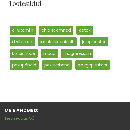
Tootesildid
c-vitamiin
chia seemned
detox
d vitamiin
inhalatsioonipulk
jalaplaaster
kolloidhõbe
maca
magneesium
pesupähklid
pesuvahend
sipegapuukoor
MEIE ANDMED:
Terviseoaas OÜ