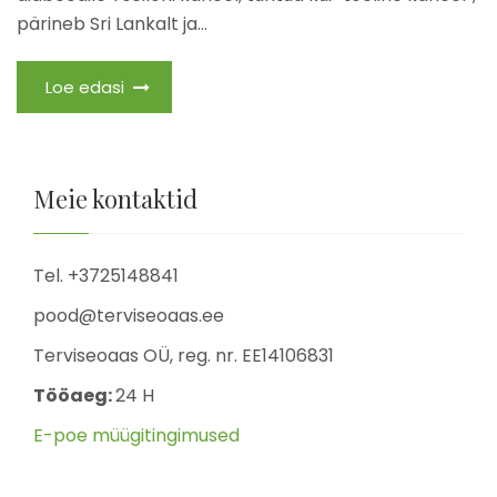
pärineb Sri Lankalt ja...
Loe edasi
Meie kontaktid
Tel. +3725148841
pood@terviseoaas.ee
Terviseoaas OÜ, reg. nr. EE14106831
Tööaeg:
24 H
E-poe müügitingimused