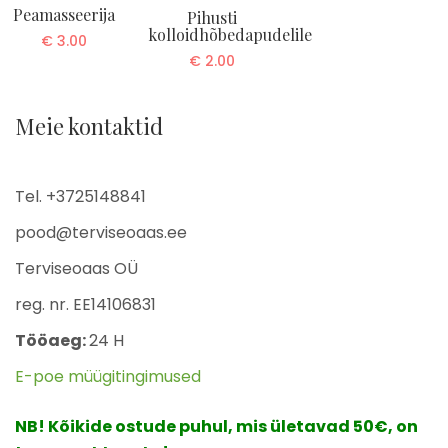
Peamasseerija
Pihusti
kolloidhõbedapudelile
€
3.00
€
2.00
Meie kontaktid
Tel. +3725148841
pood@terviseoaas.ee
Terviseoaas OÜ
reg. nr. EE14106831
Tööaeg:
24 H
E-poe müügitingimused
NB! Kõikide ostude puhul, mis ületavad 50€, on