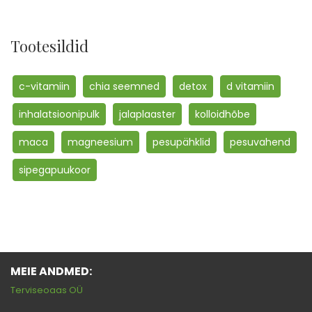
Tootesildid
c-vitamiin
chia seemned
detox
d vitamiin
inhalatsioonipulk
jalaplaaster
kolloidhõbe
maca
magneesium
pesupähklid
pesuvahend
sipegapuukoor
MEIE ANDMED:
Terviseoaas OÜ