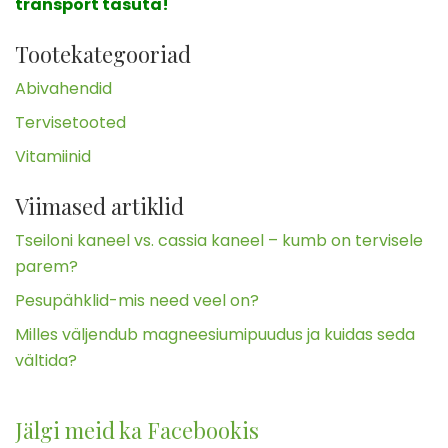
transport tasuta!
Tootekategooriad
Abivahendid
Tervisetooted
Vitamiinid
Viimased artiklid
Tseiloni kaneel vs. cassia kaneel – kumb on tervisele
parem?
Pesupähklid-mis need veel on?
Milles väljendub magneesiumipuudus ja kuidas seda
vältida?
Jälgi meid ka Facebookis